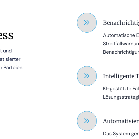
Benachricht
ess
Automatische E
Streitfallwarn
rt und
Benachrichtigu
atisierter
 Parteien.
Intelligente 
KI-gestützte Fa
Lösungsstrategie
Automatisier
Das System gen