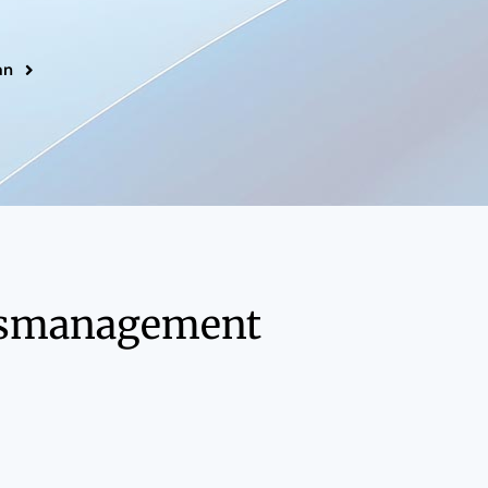
an
ngsmanagement