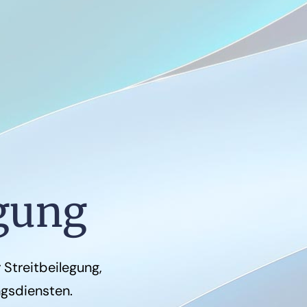
egung
Streitbeilegung,
ngsdiensten.